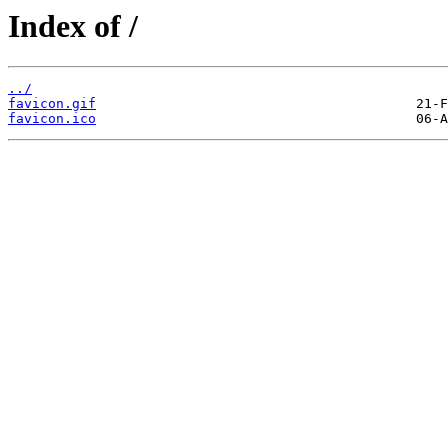
Index of /
../
favicon.gif
favicon.ico